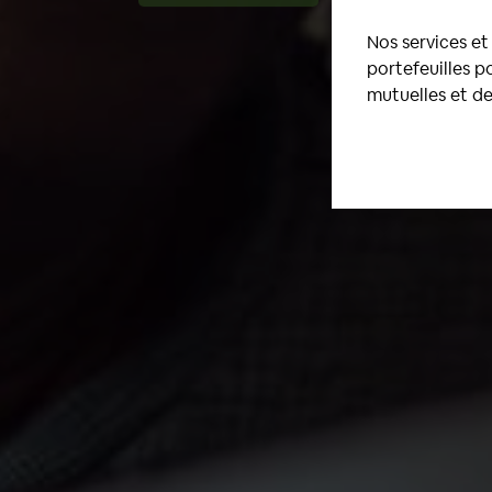
Nos services et 
portefeuilles 
mutuelles et d