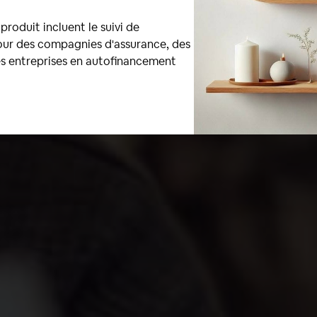
produit incluent le suivi de
pour des compagnies d'assurance, des
es entreprises en autofinancement