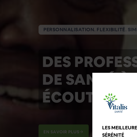
PERSONNALISATION. FLEXIBILITÉ. SIM
DES PROFES
DE SANTÉ À
ÉCOUTE
LES MEILLEUR
EN SAVOIR PLUS
SÉRÉNITÉ